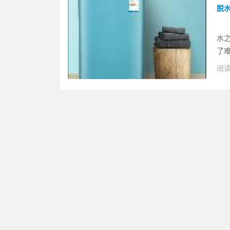
脱
摘
水
了难
阅读