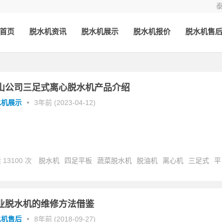
首页
脱水机资讯
脱水机展示
脱水机报价
脱水机售
山公司三足式离心脱水机产品介绍
水机展示
•
3年前 (2023-04-12)
 13100 次
脱水机
四足平板
蔬菜脱水机
脱油机
离心机
三足式
平
离心机
平板脱水机
果蔬脱水机
吊袋离心机
食品脱水机
业脱水机的维修方法借鉴
水机售后
•
8年前 (2018-09-27)