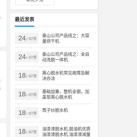
。
机
最近发表
泰山公司产品线之：大容
24
07月
/
量烘干机
泰山公司产品线之：全自
24
07月
/
动洗脱一体机
离心脱水机常见故障及解
18
07月
/
决办法
是
比
基础加重，整机全钢，加
18
07月
/
盖型离心脱水机
筒子纱脱水机
18
07月
/
油漆渣脱水机,脱油机优质
18
07月
/
油漆渣脱水机,油漆渣减量