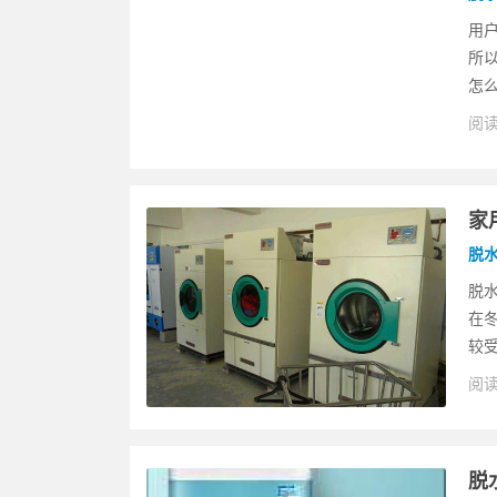
用
所
怎么
阅读
家
脱
脱
在
较受
阅读
脱