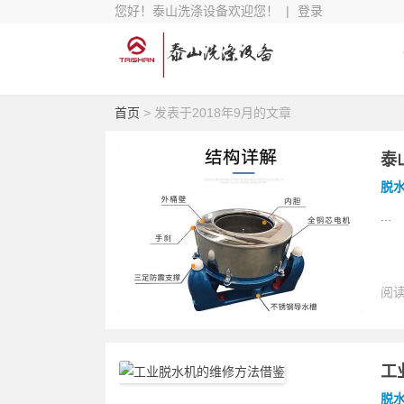
您好！泰山洗涤设备欢迎您！ |
登录
首页
> 发表于2018年9月的文章
泰
脱
...
阅读
板
工
脱